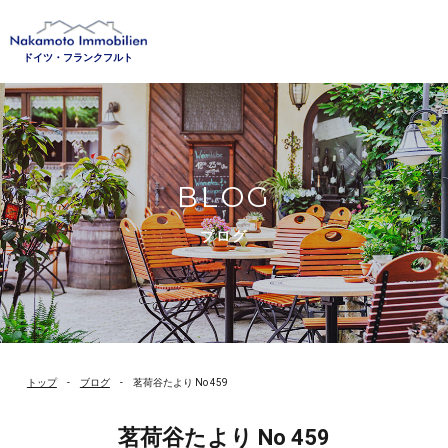
ドイツ・フランクフルト
BLOG
ブログ
トップ
ブログ
茗荷谷たより No 459
茗荷谷たより No 459