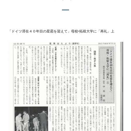
「ドイツ滞在４０年目の星霜を迎えて」母校•拓殖大学に「再礼」上